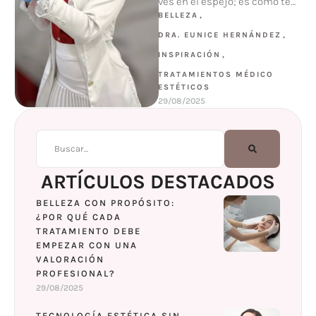
ves en el espejo; es cómo te
sientes por dentro. Cuando …
BELLEZA
,
DRA. EUNICE HERNÁNDEZ
,
INSPIRACIÓN
,
TRATAMIENTOS MÉDICO 
ESTÉTICOS
29/08/2025
ARTÍCULOS DESTACADOS
BELLEZA CON PROPÓSITO:
¿POR QUÉ CADA
TRATAMIENTO DEBE
EMPEZAR CON UNA
VALORACIÓN
PROFESIONAL?
29/08/2025
TECNOLOGÍA ESTÉTICA SIN