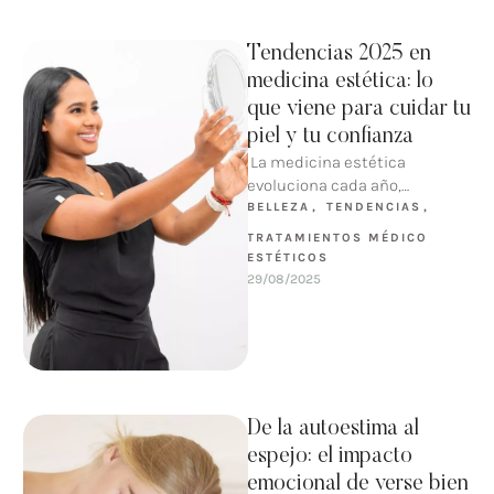
Tendencias 2025 en
medicina estética: lo
que viene para cuidar tu
piel y tu confianza
La medicina estética
evoluciona cada año,
impulsada por avances
BELLEZA
,
TENDENCIAS
,
tecnológicos y nuevas
TRATAMIENTOS MÉDICO 
necesidades de quienes
ESTÉTICOS
buscan verse bien …
29/08/2025
De la autoestima al
espejo: el impacto
emocional de verse bien