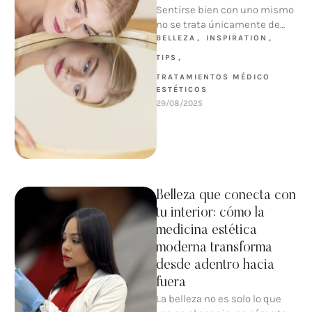
Sentirse bien con uno mismo
no se trata únicamente de
estética, sino también de
BELLEZA
,
INSPIRATION
,
bienestar emocional. Diversos
TIPS
,
estudios …
TRATAMIENTOS MÉDICO 
ESTÉTICOS
29/08/2025
Belleza que conecta con
tu interior: cómo la
medicina estética
moderna transforma
desde adentro hacia
fuera
La belleza no es solo lo que