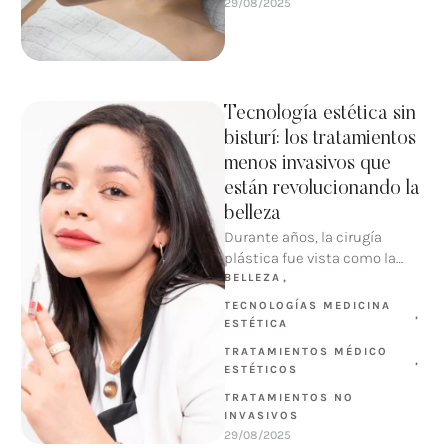
29/08/2025
Tecnología estética sin
bisturí: los tratamientos
menos invasivos que
están revolucionando la
belleza
Durante años, la cirugía
plástica fue vista como la
única alternativa para
BELLEZA
,
quienes buscaban
TECNOLOGÍAS MEDICINA 
,
transformar su imagen. Sin …
ESTÉTICA
TRATAMIENTOS MÉDICO 
,
ESTÉTICOS
TRATAMIENTOS NO 
INVASIVOS
29/08/2025