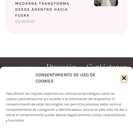
MODERNA TRANSFORMA
DESDE ADENTRO HACIA
FUERA
29/08/2025
Dirección
Contáctanos
CONSENTIMIENTO DE USO DE
Calle 16 #100A-91,
+57 320
COOKIES
3855846
Barrio Ciudad Jardín.
Santiago de Cali,
HABLEMOS@DR
Para ofrecer las mejores experiencias, utilizamos tecnologías como las
Valle del Cauca,
EUNICE.CO
cookies para almacenar y/o acceder a la información del dispositivo. El
Colombia.
📖🔗Brochure de
consentimiento de estas tecnologías nos permitirá procesar datos como el
Lunes-Viernes 9am
Servicios
comportamiento de navegación o identificadores únicos en este sitio. No dar o
– 7pm; Sábados:
retirar el consentimiento puede afectar negativamente ciertas características
9am - 2:00pm;
y funciones.
Clínica de la Belleza by Dra. Eunice Hernández - Centro de
Domingos: cerrado.
Medicina Estética en Santiago de Cali, Valle del Cauca,
Log In
Register