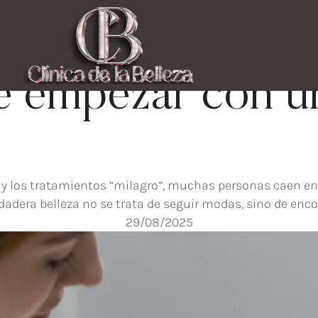
Belleza
Tratamientos médico estéticos
pósito: ¿por qué
e empezar con u
 los tratamientos “milagro”, muchas personas caen en l
dadera belleza no se trata de seguir modas, sino de encon
29/08/2025