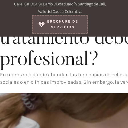
Calle 16 #100A-91, Barrio Ciudad Jardín. Santiago de Cali,
Belleza con pro
Valle del Cauca, Colombia.
BROCHURE DE
SERVICIOS
tratamiento deb
profesional?
En un mundo donde abundan las tendencias de belleza y
sociales o en clínicas improvisadas. Sin embargo, la ver